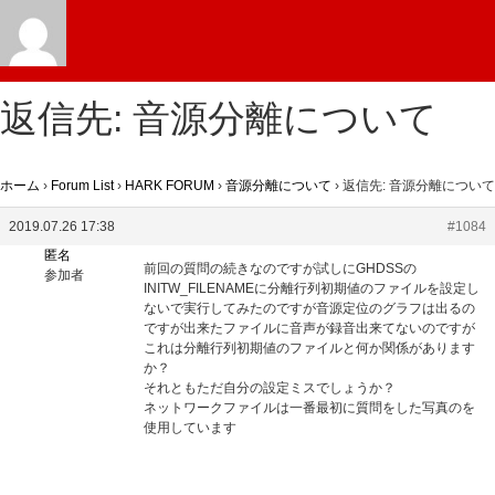
返信先: 音源分離について
ホーム
›
Forum List
›
HARK FORUM
›
音源分離について
›
返信先: 音源分離について
2019.07.26 17:38
#1084
匿名
前回の質問の続きなのですが試しにGHDSSの
参加者
INITW_FILENAMEに分離行列初期値のファイルを設定し
ないで実行してみたのですが音源定位のグラフは出るの
ですが出来たファイルに音声が録音出来てないのですが
これは分離行列初期値のファイルと何か関係があります
か？
それともただ自分の設定ミスでしょうか？
ネットワークファイルは一番最初に質問をした写真のを
使用しています