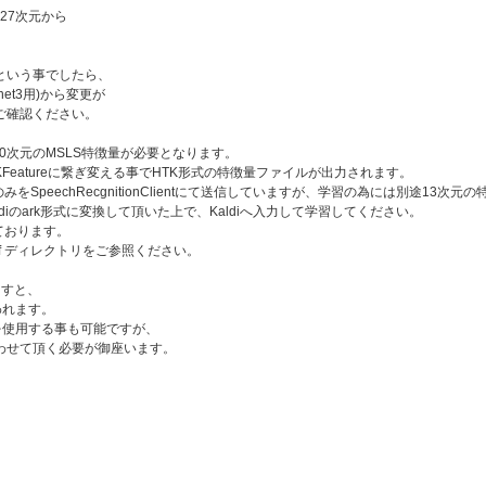
 の27次元から
という事でしたら、
net3用)から変更が
ご確認ください。
に40次元のMSLS特徴量が必要となります。
をSaveHTKFeatureに繋ぎ変える事でHTK形式の特徴量ファイルが出力されます。
をSpeechRecgnitionClientにて送信していますが、学習の為には別途13
diのark形式に変換して頂いた上で、Kaldiへ入力して学習してください。
しております。
ldi_conf ディレクトリをご参照ください。
ますと、
われます。
うノードを使用する事も可能ですが、
わせて頂く必要が御座います。