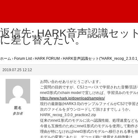
返信先: HARK音声認識セット("H
に差し替えたい。
ホーム
›
Forum List
›
HARK FORUM
›
HARK音声認識セット("HARK_recog_2.3.
2019.07.25 12:12
お問い合わせありがとうございます。
ご質問の目的ですが、CSJコーパスで学習された音響/言
nnet3形式のchain modelで宜しければ、学習済みの
https://www.hark.jp/download/samples/
現行の最新版(HARK3.0)のサンプルファイルがCSJで学
匿名
次のファイルをダウンロードして頂けますでしょうか。
参加者
HARK_recog_3.0.0_practice2.zip
従来のnnet1形式のモデルに比べ認識性能、処理速度など
今後も互換性のためにnnet1形式のモデルを使用して動作
理由が特になければnnet3形式のモデルへ移行される事を
モデルの変更にあたり、デコード時に使用する特徴量は