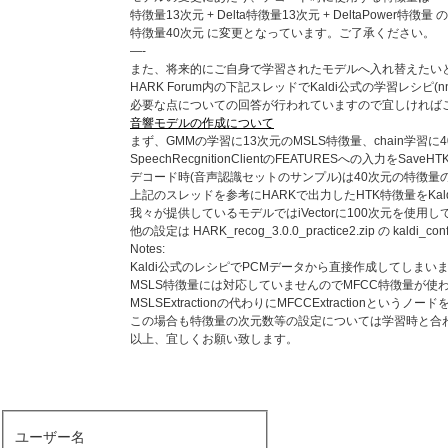
特徴量13次元 + Delta特徴量13次元 + DeltaPower特徴量
特徴量40次元 に変更となっています。ご了承ください。
—-
また、将来的にご自身で学習されたモデルへ入れ替えたい
HARK Forum内の下記スレッドでKaldi公式の学習レシピ(n
必要な点についての回答が行われていますので宜しければ
音響モデルの作成について
まず、GMMの学習に13次元のMSLS特徴量、chain学習
SpeechRecgnitionClientのFEATURESへの入力
デコード時(音声認識セットのサンプル)は40次元の特徴量のみ
上記のスレッドを参考にHARKで出力したHTK特徴量をKal
我々が提供しているモデルではiVectorに100次元を使用
他の設定は HARK_recog_3.0.0_practice2.zip の ka
Notes:
Kaldi公式のレシピでPCMデータから直接作成してしまい
MSLS特徴量には対応していませんのでMFCC特徴量が使
MSLSExtractionの代わりにMFCCExtractionとい
この場合も特徴量の次元数等の設定については学習時と合
以上、宜しくお願い致します。
ユーザー名