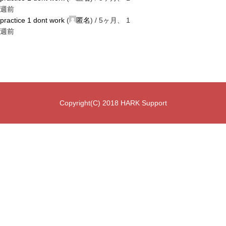
週前
practice 1 dont work
(
匿名
) /
5ヶ月、 1
週前
Copyright(C) 2018 HARK Support