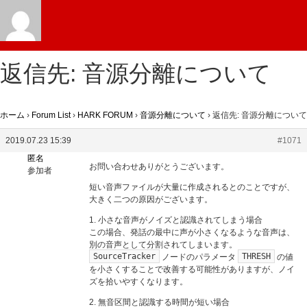
返信先: 音源分離について
ホーム
›
Forum List
›
HARK FORUM
›
音源分離について
›
返信先: 音源分離について
2019.07.23 15:39
#1071
匿名
お問い合わせありがとうございます。
参加者
短い音声ファイルが大量に作成されるとのことですが、
大きく二つの原因がございます。
1. 小さな音声がノイズと認識されてしまう場合
この場合、発話の最中に声が小さくなるような音声は、
別の音声として分割されてしまいます。
SourceTracker
THRESH
ノードのパラメータ
の値
を小さくすることで改善する可能性がありますが、ノイ
ズを拾いやすくなります。
2. 無音区間と認識する時間が短い場合