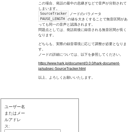
この場合、発話の最中の息継ぎなどで音声が分割されて
しまいます。
SourceTracker
ノードのパラメータ
PAUSE_LENGTH
の値を大きくすることで無音区間があ
っても同一の音声と認識されます。
問題点としては、発話前後に録音される無音区間が長く
なります。
どちらも、実際の録音環境に応じて調整が必要となりま
す。
ノードの詳細については、以下を参照してください。
https://www.hark.jp/document/3.0.0/hark-document-
ja/subsec-SourceTracker.html
以上、よろしくお願いいたします。
ユーザー名
またはメー
ルアドレ
ス: